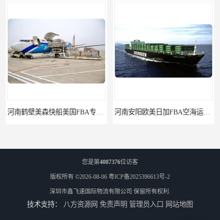
河南安阳欧美日加FBA空海运入仓DHL快递代理当日提取
河南平顶山集运物流国际快递转运美国亚马逊加拿大日本英国德国法国
您是第
4087376
位访客
版权所有 ©2026-08-06
粤ICP备2025396613号-2
深圳市鑫飞速国际物流有限公司
保留所有权利.
技术支持：
八方资源网
免责声明
管理员入口
网站地图