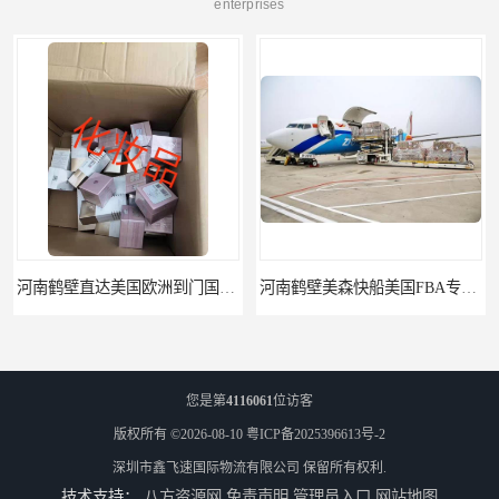
enterprises
河南鹤壁直达美国欧洲到门国际快递药品口罩洗手液消毒水防护衣
河南鹤壁美森快船美国FBA专线海运国际物流双清包税
您是第
4116061
位访客
版权所有 ©2026-08-10
粤ICP备2025396613号-2
深圳市鑫飞速国际物流有限公司
保留所有权利.
技术支持：
八方资源网
免责声明
管理员入口
网站地图