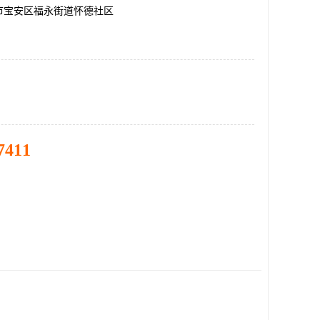
市宝安区福永街道怀德社区
7411