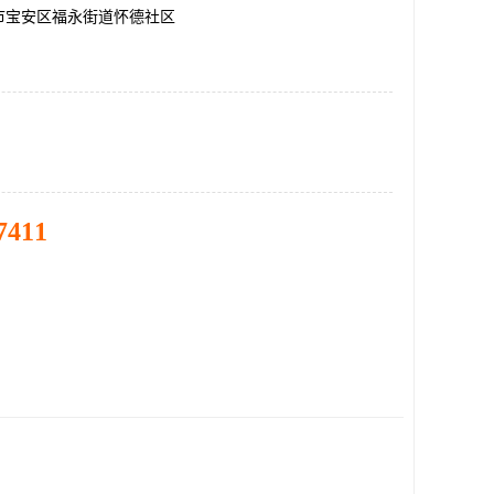
市宝安区福永街道怀德社区
7411