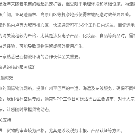
场近年来随着电商的崛起迅速扩容，但受限于地理环境和基础设施，物流
积广阔，亚马逊雨林、高原山区等复杂地形使得末端配送时效差异显著。
里约热内卢等大城市核心区，快递通常可在3-5个工作日内送达，而偏远地
的清关流程较为严格，尤其是涉及电子产品、化妆品、食品等商品时，需
缺乏经验，可能导致货物滞留或额外费用产生。
一家熟悉巴西物流环境的合作伙伴至关重要。
快递的核心服务标准
的运输时效
熟的国际物流网络，提供广州至巴西的空运、海运及专线服务，确保不同
物，我们推荐空运专线，通常5-7个工作日可送达巴西主要城市；对于大
踪，让您随时掌握货物动态。
清关支持
进口货物的审查较为严格，尤其是涉及税务申报、产品认证等方面。