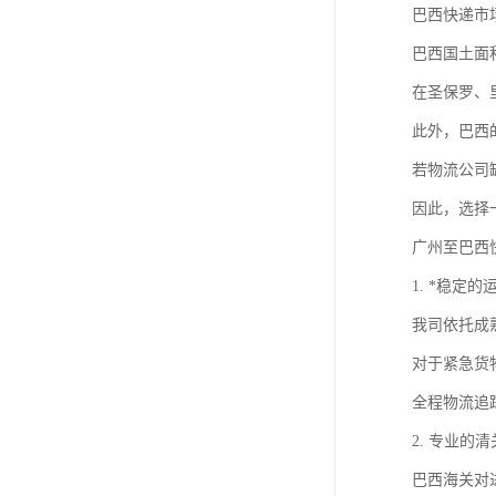
巴西快递市
巴西国土面
在圣保罗、
此外，巴西
若物流公司
因此，选择
广州至巴西
1. *稳定
我司依托成
对于紧急货
全程物流追
2. 专业的
巴西海关对