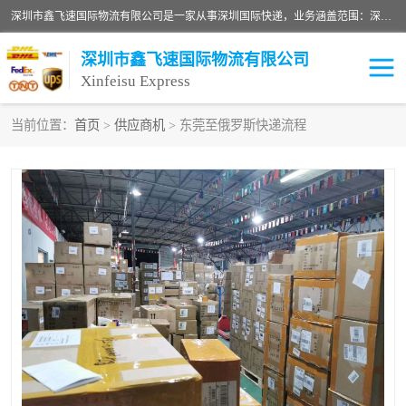
深圳市鑫飞速国际物流有限公司是一家从事深圳国际快递，业务涵盖范围：深圳DHL国际快递、深圳国际快递公司、深圳国际物流公司、深圳国际快递、深圳DHL国际快递电话可拨打全国服务热线：15019287411。欢迎各位亲来人来电到我司洽谈合作。
深圳市鑫飞速国际物流有限公司
Xinfeisu Express
当前位置：
首页
>
供应商机
> 东莞至俄罗斯快递流程
联邦快递
中欧铁路
俄罗斯快递
巴西快递
深圳DHL国际快递
伊朗快递
UPS国际快递
深圳国际快递公司
深圳国际物流公司
深圳国际快递电话
DHL国际快递电话
深圳国际快递