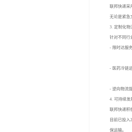
联邦快递采
无论是紧急
3. 定制化
针对不同行
- 限时达
- 医药冷
- 逆向物
4. 可持续
联邦快递积
目前已投入
保运输。