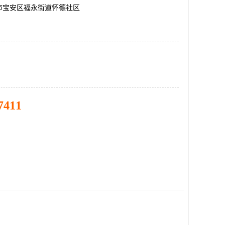
市宝安区福永街道怀德社区
7411