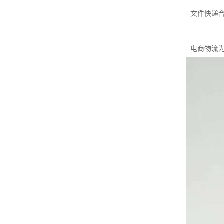
- 文件快
- 电商物