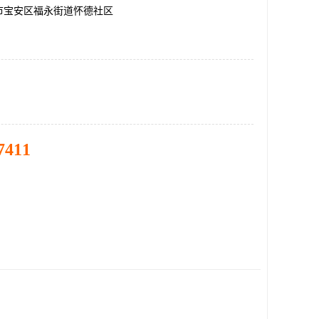
市宝安区福永街道怀德社区
7411