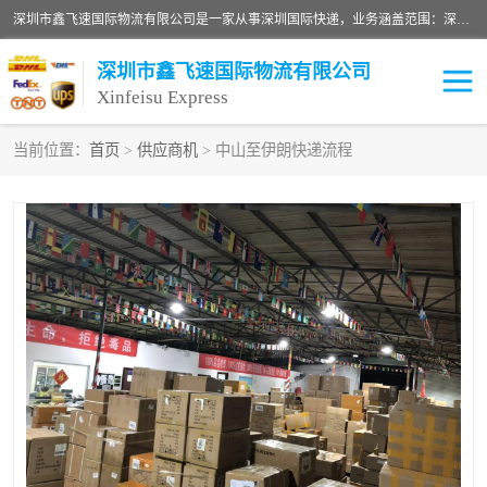
深圳市鑫飞速国际物流有限公司是一家从事深圳国际快递，业务涵盖范围：深圳DHL国际快递、深圳国际快递公司、深圳国际物流公司、深圳国际快递、深圳DHL国际快递电话可拨打全国服务热线：15019287411。欢迎各位亲来人来电到我司洽谈合作。
深圳市鑫飞速国际物流有限公司
Xinfeisu Express
当前位置：
首页
>
供应商机
> 中山至伊朗快递流程
联邦快递
中欧铁路
俄罗斯快递
巴西快递
深圳DHL国际快递
伊朗快递
UPS国际快递
深圳国际快递公司
深圳国际物流公司
深圳国际快递电话
DHL国际快递电话
深圳国际快递