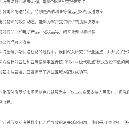
俄罗斯海关法规和清关流程，能够*处理各类报关文件
俄罗斯各地区配送特点，特别是西伯利亚等偏远地区的派送方案
跨境电商物流的较新动态，能够为客户提供较优物流解决方案
处理特殊商品（如电子产品、化妆品等）的专业知识和经验
行业痛点解决方案
珠海至俄罗斯快递线路的过程中，我们深入研究了行业痛点，并开发了针
送方案针对西伯利亚等偏远地区传统"邮政+村级代收点"模式妥投率低的
加强末端管控，显著提高了这些区域的配送成功率。
利化虽然俄罗斯市场仍以卢布结算为主（仅15%商家支持人民币），但我
算流程。
升针对俄罗斯海关数字化滞后导致的清关延迟问题，我们采用预申报、电