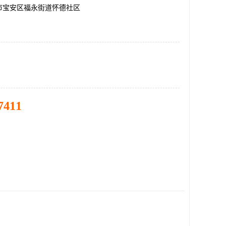
市宝安区福永街道怀德社区
7411