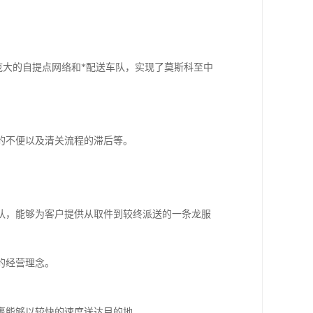
。
庞大的自提点网络和*配送车队，实现了莫斯科至中
的不便以及清关流程的滞后等。
队，能够为客户提供从取件到较终派送的一条龙服
的经营理念。
裹能够以较快的速度送达目的地。