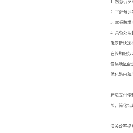
1. 熟悉
2. 了解
3. 掌握
4. 具备
俄罗斯快递
在长期服务
偏远地区配
优化路由和
跨境支付便
险，简化结
清关效率提