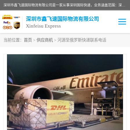
深圳市鑫飞速国际物流有限公司是一家从事深圳国际快递，业务涵盖范围：深圳DHL国际快递、深圳国际快递公司、深圳国际物流公司、深圳国际快递、深圳DHL国际快递电话可拨打全国服务热线：15019287411。欢迎各位亲来人来电到我司洽谈合作。
深圳市鑫飞速国际物流有限公司
Xinfeisu Express
当前位置：
首页
>
供应商机
> 河源至俄罗斯快递联系电话
联邦快递
中欧铁路
俄罗斯快递
巴西快递
深圳DHL国际快递
伊朗快递
UPS国际快递
深圳国际快递公司
深圳国际物流公司
深圳国际快递电话
DHL国际快递电话
深圳国际快递