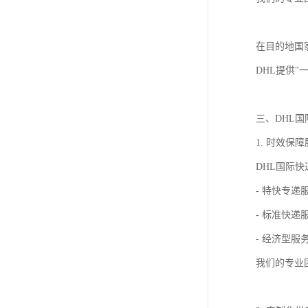
在目的地国
DHL提供
三、DHL
1. 时效保
DHL国际
- 特快专
- 标准快
- 经济型
我们的专业