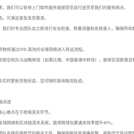
求，我们可以安排上门取件服务或接受您自行送货至我们的服务网点。
活，可满足紧急发货需求。
，我们的专业团队会立即进行安全检查、称重测量和系统录入，确保所有
货物将通过DHL高效的全球网络进入转运流程。
自有航空机队与战略枢纽（如莱比锡、中国香港中转场），能够实现欧美亚核心
会实时更新货物状态，您可随时查询物流轨迹。
末端派送
核心难点在于跨境清关环节。
其全球网络和区块链清关系统，能将跨境包裹通关效率提升40%。
团队会提前审核您的报关文件，确保申报信息准确完整，避免因文件问题