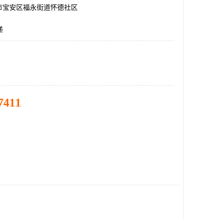
市宝安区福永街道怀德社区
递
7411