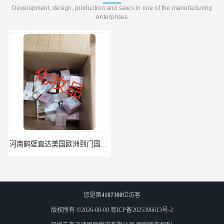
Development, design, production and sales in one of the manufacturing
enterprises
河南鹤壁直达美国欧洲到门国际快递药品口罩洗手液消毒水防护衣
河南鹤壁美森快船美国FBA专线海运国际物流双清包税
您是第
4107300
位访客
版权所有 ©2026-08-09
粤ICP备2025396613号-2