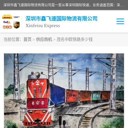
深圳市鑫飞速国际物流有限公司是一家从事深圳国际快递，业务涵盖范围：深圳DHL国际快递、深圳国际快递公司、深圳国际物流公司、深圳国际快递、深圳DHL国际快递电话可拨打全国服务热线：15019287411。欢迎各位亲来人来电到我司洽谈合作。
深圳市鑫飞速国际物流有限公司
Xinfeisu Express
当前位置：
首页
>
供应商机
> 茂名中欧铁路多少钱
联邦快递
中欧铁路
俄罗斯快递
巴西快递
深圳DHL国际快递
伊朗快递
UPS国际快递
深圳国际快递公司
深圳国际物流公司
深圳国际快递电话
DHL国际快递电话
深圳国际快递