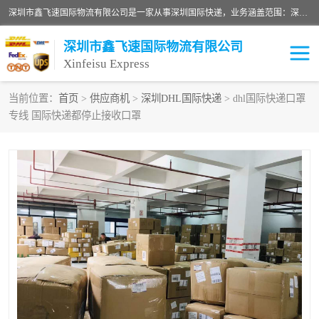
深圳市鑫飞速国际物流有限公司是一家从事深圳国际快递，业务涵盖范围：深圳DHL国际快递、深圳国际快递公司、深圳国际物流公司、深圳国际快递、深圳DHL国际快递电话可拨打全国服务热线：15019287411。欢迎各位亲来人来电到我司洽谈合作。
深圳市鑫飞速国际物流有限公司
Xinfeisu Express
当前位置：
首页
>
供应商机
>
深圳DHL国际快递
> dhl国际快递口罩
专线 国际快递都停止接收口罩
联邦快递
中欧铁路
俄罗斯快递
巴西快递
深圳DHL国际快递
伊朗快递
UPS国际快递
深圳国际快递公司
深圳国际物流公司
深圳国际快递电话
DHL国际快递电话
深圳国际快递