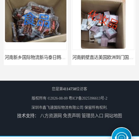
河南新乡国际物流新马泰日韩菲律宾老挝缅甸印尼柬埔寨双清包税
河南鹤壁直达美国欧洲到门国际快递药品口罩洗手液消毒水防护衣
您是第
4114758
位访客
版权所有 ©2026-08-09
粤ICP备2025396613号-2
深圳市鑫飞速国际物流有限公司
保留所有权利.
技术支持：
八方资源网
免责声明
管理员入口
网站地图
河南鹤壁美森快船美国FBA专线海运国际物流双清包税
河南安阳欧美日加FBA空海运入仓DHL快递代理当日提取