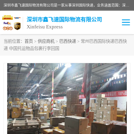
深圳市鑫飞速国际物流有限公司是一家从事深圳国际快递，业务涵盖范围：深圳DHL国际快递、深圳国际快递公司、深圳国际物流公司、深圳国际快递、深圳DHL国际快递电话可拨打全国服务热线：15019287411。欢迎各位亲来人来电到我司洽谈合作。
深圳市鑫飞速国际物流有限公司
Xinfeisu Express
当前位置：
首页
>
供应商机
>
巴西快递
> 常州巴西国际快递巴西快
递 中国托运物品包裹行李回国
联邦快递
中欧铁路
俄罗斯快递
巴西快递
深圳DHL国际快递
伊朗快递
UPS国际快递
深圳国际快递公司
深圳国际物流公司
深圳国际快递电话
DHL国际快递电话
深圳国际快递