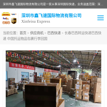
深圳市鑫飞速国际物流有限公司是一家从事深圳国际快递，业务涵盖范围：深圳DHL国际快递、深圳国际快递公司、深圳国际物流公司、深圳国际快递、深圳DHL国际快递电话可拨打全国服务热线：15019287411。欢迎各位亲来人来电到我司洽谈合作。
深圳市鑫飞速国际物流有限公司
Xinfeisu Express
当前位置：
首页
>
供应商机
>
巴西快递
> 长春巴西转运快递巴西快
递 中国托运物品包裹行李回国
联邦快递
中欧铁路
俄罗斯快递
巴西快递
深圳DHL国际快递
伊朗快递
UPS国际快递
深圳国际快递公司
深圳国际物流公司
深圳国际快递电话
DHL国际快递电话
深圳国际快递