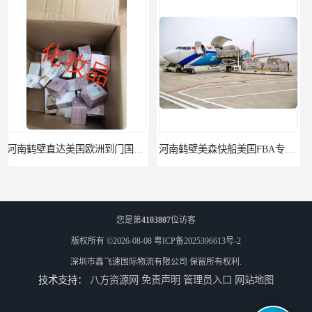
河南鹤壁美森快船美国FBA专线海运国际物流双清包税
河南安阳欧美日加FBA空海运入仓DHL快递代理当日提取
您是第
4103807
位访客
版权所有 ©2026-08-08
粤ICP备2025396613号-2
深圳市鑫飞速国际物流有限公司
保留所有权利.
技术支持：
八方资源网
免责声明
管理员入口
网站地图