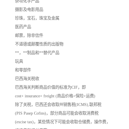
杂项化学产品
摄影及电影用品
珍珠，宝石，珠宝及金属
医药产品
邮票，除非信件
不道德或颠覆性质的出版物
**，**制品和**替代产品
玩具
和零部件
巴西海关税收
巴西海关判断商品价值的标准为CIF，即
cost+ insurance+ freight (商品价格+保险+运费)
除了关税，巴西还会收取州销售税(ICMS),联邦税
(PIS Pasep Cofins)，部分商品可能会收取消费税
(excise tax)，某些情况下可能会收取仓储费，操作费，