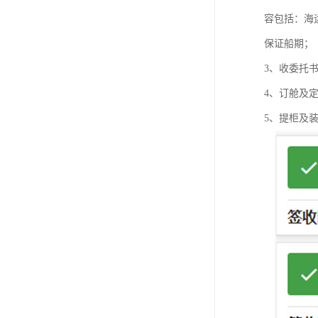
容包括：海
保证船期；
3、收委托
4、订舱及
5、提柜及