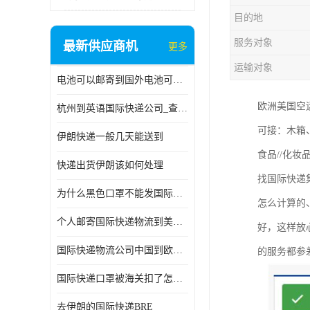
目的地
服务对象
最新供应商机
更多
运输对象
电池可以邮寄到国外电池可以发国际物流手机电池可以邮寄到国外
欧洲美国空
杭州到英语国际快递公司_查国际快递
可接：木箱
伊朗快递一般几天能送到
食品//化
快递出货伊朗该如何处理
找国际快递
为什么黑色口罩不能发国际快递 国际寄口罩快递需要填写信息
怎么计算的
个人邮寄国际快递物流到美加墨西哥英国比利时荷兰波兰意大利
好，这样放
国际快递物流公司中国到欧洲英国法国德国能寄铁路空运海运
的服务都参
国际快递口罩被海关扣了怎么办
去伊朗的国际快递BRE