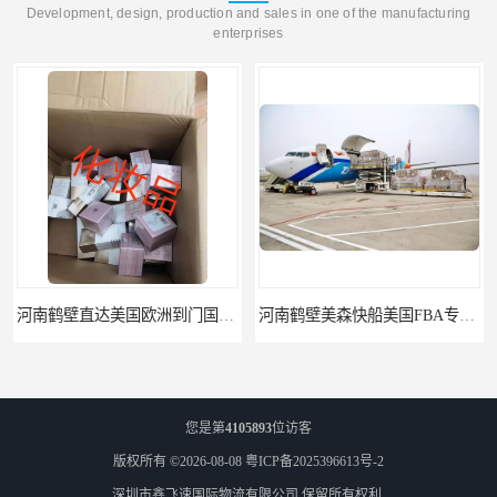
Development, design, production and sales in one of the manufacturing
enterprises
河南鹤壁美森快船美国FBA专线海运国际物流双清包税
河南安阳欧美日加FBA空海运入仓DHL快递代理当日提取
您是第
4105893
位访客
版权所有 ©2026-08-08
粤ICP备2025396613号-2
深圳市鑫飞速国际物流有限公司
保留所有权利.