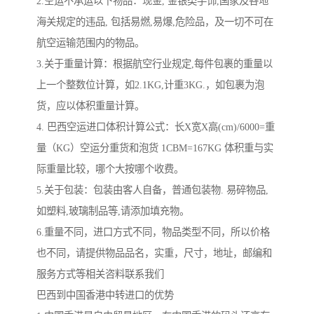
2.空运不承运以下物品：现金, 金银类手饰,国家及各地
海关规定的违品, 包括易燃,易爆,危险品，及一切不可在
航空运输范围内的物品。
3.关于重量计算：根据航空行业规定,每件包裹的重量以
上一个整数位计算，如2.1KG,计重3KG.，如包裹为泡
货，应以体积重量计算。
4. 巴西空运进口体积计算公式：长X宽X高(cm)/6000=重
量（KG）空运分重货和泡货 1CBM=167KG 体积重与实
际重量比较，哪个大按哪个收费。
5.关于包装：包装由客人自备，普通包装物. 易碎物品,
如塑料,玻璃制品等,请添加填充物。
6.重量不同，进口方式不同，物品类型不同，所以价格
也不同，请提供物品品名，实重，尺寸，地址，邮编和
服务方式等相关咨料联系我们
巴西到中国香港中转进口的优势