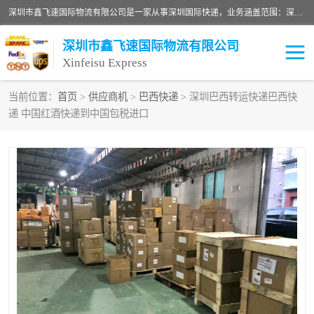
深圳市鑫飞速国际物流有限公司是一家从事深圳国际快递，业务涵盖范围：深圳DHL国际快递、深圳国际快递公司、深圳国际物流公司、深圳国际快递、深圳DHL国际快递电话可拨打全国服务热线：15019287411。欢迎各位亲来人来电到我司洽谈合作。
深圳市鑫飞速国际物流有限公司
Xinfeisu Express
当前位置：
首页
>
供应商机
>
巴西快递
> 深圳巴西转运快递巴西快
递 中国红酒快递到中国包税进口
联邦快递
中欧铁路
俄罗斯快递
巴西快递
深圳DHL国际快递
伊朗快递
UPS国际快递
深圳国际快递公司
深圳国际物流公司
深圳国际快递电话
DHL国际快递电话
深圳国际快递