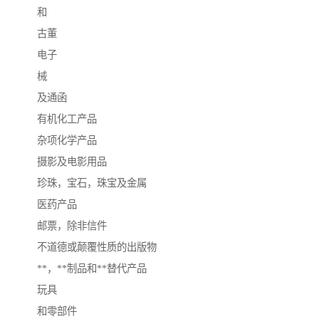
和
古董
电子
械
及通函
有机化工产品
杂项化学产品
摄影及电影用品
珍珠，宝石，珠宝及金属
医药产品
邮票，除非信件
不道德或颠覆性质的出版物
**，**制品和**替代产品
玩具
和零部件