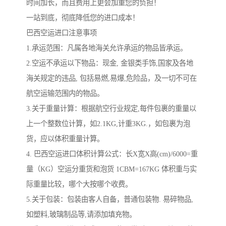
时间加长，而且费用上更会加重您的负担！
一站到底，彻底降低您的进口成本！
巴西空运进口注意事项
1.承运范围：凡属各地海关允许承运的物品皆承运。
2.空运不承运以下物品：现金, 金银类手饰,国家及各地
海关规定的违品, 包括易燃,易爆,危险品，及一切不可在
航空运输范围内的物品。
3.关于重量计算：根据航空行业规定,每件包裹的重量以
上一个整数位计算，如2.1KG,计重3KG.，如包裹为泡
货，应以体积重量计算。
4. 巴西空运进口体积计算公式：长X宽X高(cm)/6000=重
量（KG）空运分重货和泡货 1CBM=167KG 体积重与实
际重量比较，哪个大按哪个收费。
5.关于包装：包装由客人自备，普通包装物. 易碎物品,
如塑料,玻璃制品等,请添加填充物。