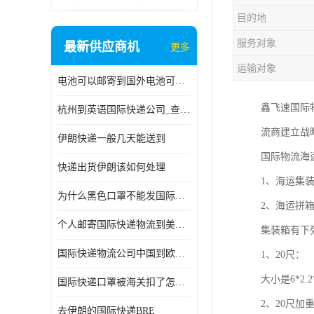
目的地
服务对象
最新供应商机
更多
运输对象
电池可以邮寄到国外电池可以发国际物流手机电池可以邮寄到国外
鑫飞速国际
杭州到英语国际快递公司_查国际快递
流商建立战
伊朗快递一般几天能送到
国际物流海
快递出货伊朗该如何处理
1、海运集
为什么黑色口罩不能发国际快递 国际寄口罩快递需要填写信息
2、海运拼
个人邮寄国际快递物流到美加墨西哥英国比利时荷兰波兰意大利
集装箱有下
国际快递物流公司中国到欧洲英国法国德国能寄铁路空运海运
1、20尺：
大小是6*2.
国际快递口罩被海关扣了怎么办
2、20尺加
去伊朗的国际快递BRE