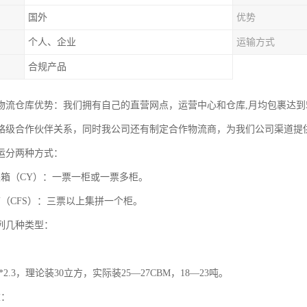
国外
优势
个人、企业
运输方式
合规产品
物流仓库优势：我们拥有自己的直营网点，运营中心和仓库,月均包裹达到
略级合作伙伴关系，同时我公司还有制定合作物流商，为我们公司渠道提
运分两种方式：
装箱（CY）：一票一柜或一票多柜。
箱（CFS）：三票以上集拼一个柜。
列几种类型：
2*2.3，理论装30立方，实际装25—27CBM，18—23吨。
重：