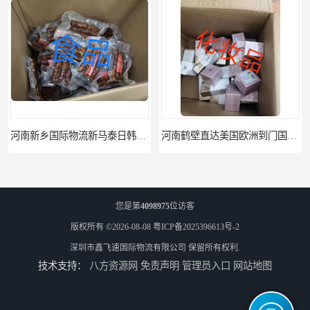
河南新乡国际物流新马泰日韩菲律宾老挝缅甸印尼柬埔寨双清包税
河南鹤壁直达美国欧洲到门国际快递药品口罩洗手液消毒水防护衣
您是第
4098975
位访客
版权所有 ©2026-08-08
粤ICP备2025396613号-2
深圳市鑫飞速国际物流有限公司
保留所有权利.
技术支持：
八方资源网
免责声明
管理员入口
网站地图
河南鹤壁美森快船美国FBA专线海运国际物流双清包税
河南安阳欧美日加FBA空海运入仓DHL快递代理当日提取