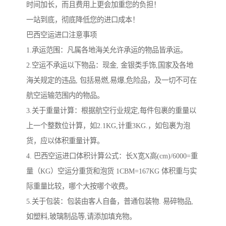
时间加长，而且费用上更会加重您的负担！
一站到底，彻底降低您的进口成本！
巴西空运进口注意事项
1.承运范围：凡属各地海关允许承运的物品皆承运。
2.空运不承运以下物品：现金, 金银类手饰,国家及各地
海关规定的违品, 包括易燃,易爆,危险品，及一切不可在
航空运输范围内的物品。
3.关于重量计算：根据航空行业规定,每件包裹的重量以
上一个整数位计算，如2.1KG,计重3KG.，如包裹为泡
货，应以体积重量计算。
4. 巴西空运进口体积计算公式：长X宽X高(cm)/6000=重
量（KG）空运分重货和泡货 1CBM=167KG 体积重与实
际重量比较，哪个大按哪个收费。
5.关于包装：包装由客人自备，普通包装物. 易碎物品,
如塑料,玻璃制品等,请添加填充物。