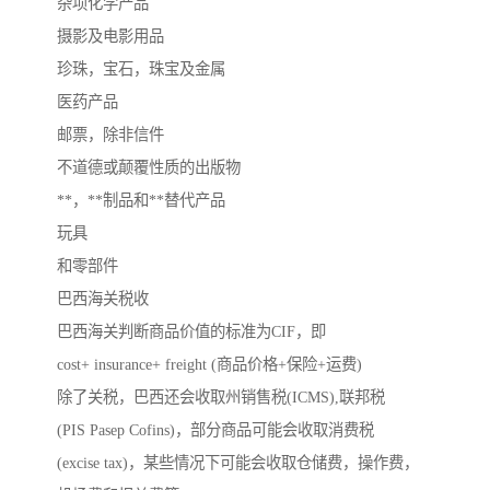
杂项化学产品
摄影及电影用品
珍珠，宝石，珠宝及金属
医药产品
邮票，除非信件
不道德或颠覆性质的出版物
**，**制品和**替代产品
玩具
和零部件
巴西海关税收
巴西海关判断商品价值的标准为CIF，即
cost+ insurance+ freight (商品价格+保险+运费)
除了关税，巴西还会收取州销售税(ICMS),联邦税
(PIS Pasep Cofins)，部分商品可能会收取消费税
(excise tax)，某些情况下可能会收取仓储费，操作费，