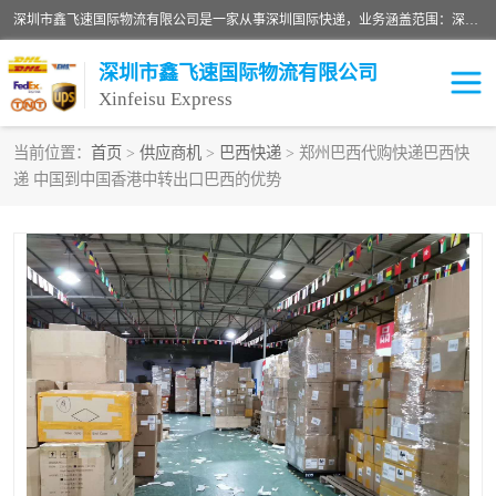
深圳市鑫飞速国际物流有限公司是一家从事深圳国际快递，业务涵盖范围：深圳DHL国际快递、深圳国际快递公司、深圳国际物流公司、深圳国际快递、深圳DHL国际快递电话可拨打全国服务热线：15019287411。欢迎各位亲来人来电到我司洽谈合作。
深圳市鑫飞速国际物流有限公司
Xinfeisu Express
当前位置：
首页
>
供应商机
>
巴西快递
> 郑州巴西代购快递巴西快
递 中国到中国香港中转出口巴西的优势
联邦快递
中欧铁路
俄罗斯快递
巴西快递
深圳DHL国际快递
伊朗快递
UPS国际快递
深圳国际快递公司
深圳国际物流公司
深圳国际快递电话
DHL国际快递电话
深圳国际快递