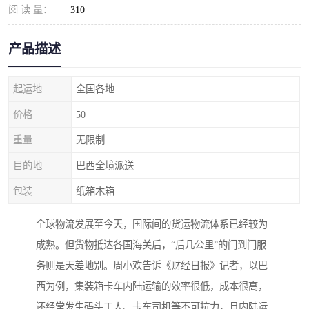
阅 读 量：
310
产品描述
起运地
全国各地
价格
50
重量
无限制
目的地
巴西全境派送
包装
纸箱木箱
全球物流发展至今天，国际间的货运物流体系已经较为
成熟。但货物抵达各国海关后，“后几公里”的门到门服
务则是天差地别。周小欢告诉《财经日报》记者，以巴
西为例，集装箱卡车内陆运输的效率很低，成本很高，
还经常发生码头工人、卡车司机等不可抗力，且内陆运