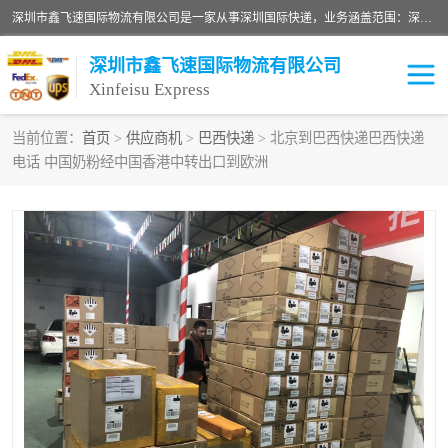
深圳市鑫飞速国际物流有限公司是一家从事深圳国际快递，业务涵盖范围：深圳DHL国际快递、深圳国际快递公司、深圳国际物流公司、深圳国际快递、深圳DHL国际快递电话可拨打全国服务热线：15019287411。欢迎各位亲来人来电到我司洽谈合作。
深圳市鑫飞速国际物流有限公司
Xinfeisu Express
当前位置：
首页
>
供应商机
>
巴西快递
> 北京到巴西快递巴西快递
电话 中国奶粉经中国香港中转出口到欧洲
联邦快递
中欧铁路
俄罗斯快递
巴西快递
深圳DHL国际快递
伊朗快递
UPS国际快递
深圳国际快递公司
深圳国际物流公司
深圳国际快递电话
DHL国际快递电话
深圳国际快递