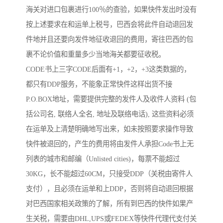
海关对进口包裹进行100％的查验，如果快件发出时没有
按上述要求在和运单上税号，巴西会将此件自动退回发
件地并且还要向发件地征收退回的费用，寄往巴西的包
裹不论价值和重量多少当地海关都要征收税。
CODE书上三字CODE后面有+1，+2，+3这类数据的，
都只有DDP服务，不能象正常快件这样出货不接
P.O.BOX地址，需要提供完整的发件人及收件人资料 (包
括公司名, 联络人全名, 地址及联络电话), 这些资料必须
在运单及上清楚明确地写出来，如未按照要求操作导致
快件被退回的，产生的费用将由发件人承担Code书上无
列表的城市和邮编（Unlisted cities)，每票不能超过
30KG，长不能超过60CM，只接受DDP（关税由寄件人
支付），且必须在运单和上DDP，否则将自动退回根据
对巴西国家相关政策的了解，所有到巴西的快件如果产
生关税，需要由DHL,UPS或FEDEX等快件代理代支付关