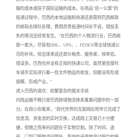
输的成本成倍于国际运输的成本。在商品“后一公里”的
投递过程中，巴西的本地运输和快递还是需到巴西邮政
的邮局去排队处理，费用昂贵投递时间长不说，错投丢
失的情况还经常发生。“在巴西的个人物流行业，巴西邮
政一家大，尽管有DHL、UPS、、FEDEX等全球快递公
司的补充，但总体来说还是价格贵、服务差、效率低、
错误多。巴西也并没有正规的快递公司，虽然某些摩托
车骑手实际进行着一些文件物品的收发，但都没有形成
规模、形成产业。”
进入巴西的道坎：纷繁复杂的报关手续
内陆运输不畅只是巴西跨境物流体系重重问题中的一部
分。在周小欢看来，“现代世界的互联网应用早已完成了
信息流、资金流的实时交换，达成网上交易已十分便
捷，但随之而来的问题在于实物交割。除了时间、途
径、门到门等物流问题外，影响的还是物流过程中的报