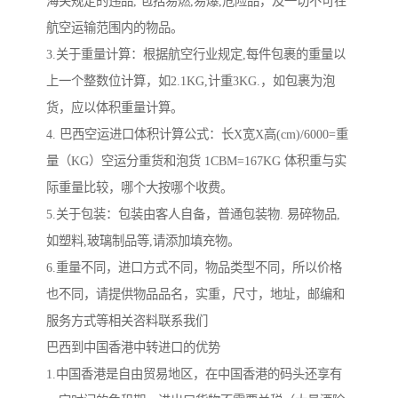
海关规定的违品, 包括易燃,易爆,危险品，及一切不可在
航空运输范围内的物品。
3.关于重量计算：根据航空行业规定,每件包裹的重量以
上一个整数位计算，如2.1KG,计重3KG.，如包裹为泡
货，应以体积重量计算。
4. 巴西空运进口体积计算公式：长X宽X高(cm)/6000=重
量（KG）空运分重货和泡货 1CBM=167KG 体积重与实
际重量比较，哪个大按哪个收费。
5.关于包装：包装由客人自备，普通包装物. 易碎物品,
如塑料,玻璃制品等,请添加填充物。
6.重量不同，进口方式不同，物品类型不同，所以价格
也不同，请提供物品品名，实重，尺寸，地址，邮编和
服务方式等相关咨料联系我们
巴西到中国香港中转进口的优势
1.中国香港是自由贸易地区，在中国香港的码头还享有