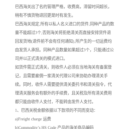
巴西海关出了名的管理严格，收费高，滞留时间超长，
稍有不慎货物退回更是时有发生。
巴西海关规定,所有以私人名义进口的货件,同种产品的数
量不能超过3个,否则海关将拒绝清关而直接安排货件退
回发货地(退件前不会有任何通知),所产生的一切运费均
由发货人承担。同种产品数量如果超过3个，只能通过公
司并以正式清关的模式进口。
如货件需正式清关，则收件人必须在当地海关有备案登
记，且需要雇佣一家清关代理公司来协助办理清关手
续。同时，收件人需要提供清关委托书和清关指令，代
理清关服务会有额外的手续费，且关税及所有清关费用
都只能由收件人支付，不能转由发件人支付。
1、巴西关税金额依据以下款项的不同而变动：
a)Freight charge 运费
b)Commodity’s HS Code 产品的海关商品编码