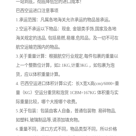
一站到底，彻底降低您的进口成本！
巴西空运进口注意事项
1.承运范围：凡属各地海关允许承运的物品皆承运。
2.空运不承运以下物品：现金, 金银类手饰,国家及各地
海关规定的违品, 包括易燃,易爆,危险品，及一切不可在
航空运输范围内的物品。
3.关于重量计算：根据航空行业规定,每件包裹的重量以
上一个整数位计算，如2.1KG,计重3KG.，如包裹为泡
货，应以体积重量计算。
4. 巴西空运进口体积计算公式：长X宽X高(cm)/6000=重
量（KG）空运分重货和泡货 1CBM=167KG 体积重与实
际重量比较，哪个大按哪个收费。
5.关于包装：包装由客人自备，普通包装物. 易碎物品,
如塑料,玻璃制品等,请添加填充物。
6.重量不同，进口方式不同，物品类型不同，所以价格