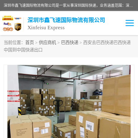
深圳市鑫飞速国际物流有限公司是一家从事深圳国际快递，业务涵盖范围：深圳DHL国际快递、深圳国际快递公司、深圳国际物流公司、深圳国际快递、深圳DHL国际快递电话可拨打全国服务热线：15019287411。欢迎各位亲来人来电到我司洽谈合作。
深圳市鑫飞速国际物流有限公司
Xinfeisu Express
当前位置：
首页
>
供应商机
>
巴西快递
> 西安去巴西快递巴西快递
中国到中国快递出口
联邦快递
中欧铁路
俄罗斯快递
巴西快递
深圳DHL国际快递
伊朗快递
UPS国际快递
深圳国际快递公司
深圳国际物流公司
深圳国际快递电话
DHL国际快递电话
深圳国际快递