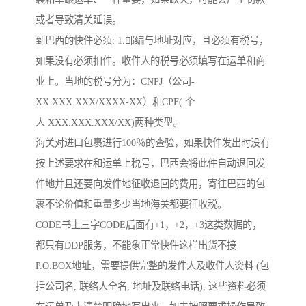
或者导致清关延误。
到巴西的快件必须: 1.邮编与地址对应，且必须有税号，
如果没有必须扣件。收件人的税号必须填写在运单和商
业上。当地的税号分为：CNPJ（公司-
XX.XXX.XXX/XXXX-XX）和CPF( 个
人 XXX.XXX.XXX/XX)两种类型。
海关对进口包裹进行100％的查验，如果快件发出时没有
按上述要求在和运单上税号，巴西会将此件自动退回发
件地并且还要向发件地征收退回的费用，寄往巴西的包
裹不论价值和重量多少当地海关都要征收税。
CODE书上三字CODE后面有+1，+2，+3这类数据的，
都只有DDP服务，不能象正常快件这样出货不接
P.O.BOX地址，需要提供完整的发件人及收件人资料 (包
括公司名, 联络人全名, 地址及联络电话), 这些资料必须