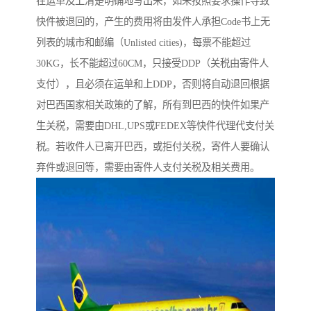
在运单及上清楚明确地写出来，如未按照要求操作导致
快件被退回的，产生的费用将由发件人承担Code书上无
列表的城市和邮编（Unlisted cities)，每票不能超过
30KG，长不能超过60CM，只接受DDP（关税由寄件人
支付），且必须在运单和上DDP，否则将自动退回根据
对巴西国家相关政策的了解，所有到巴西的快件如果产
生关税，需要由DHL,UPS或FEDEX等快件代理代支付关
税。若收件人已离开巴西，或拒付关税，寄件人要确认
弃件或退回等，需要由寄件人支付关税及相关费用。