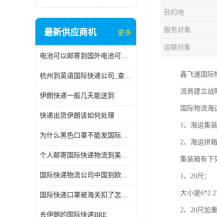
目的地
服务对象
最新供应商机
更多
运输对象
电池可以邮寄到国外电池可以发国际物流手机电池可以邮寄到国外
鑫飞速国际
杭州到英语国际快递公司_查国际快递
流商建立战
伊朗快递一般几天能送到
国际物流海
快递出货伊朗该如何处理
1、海运集
为什么黑色口罩不能发国际快递 国际寄口罩快递需要填写信息
2、海运拼
个人邮寄国际快递物流到美加墨西哥英国比利时荷兰波兰意大利
集装箱有下
国际快递物流公司中国到欧洲英国法国德国能寄铁路空运海运
1、20尺：
大小是6*2.
国际快递口罩被海关扣了怎么办
2、20尺加
去伊朗的国际快递BRE