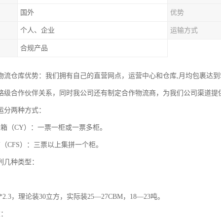
国外
优势
个人、企业
运输方式
合规产品
物流仓库优势：我们拥有自己的直营网点，运营中心和仓库,月均包裹达到
略级合作伙伴关系，同时我公司还有制定合作物流商，为我们公司渠道提
运分两种方式：
装箱（CY）：一票一柜或一票多柜。
箱（CFS）：三票以上集拼一个柜。
列几种类型：
2*2.3，理论装30立方，实际装25—27CBM，18—23吨。
重：