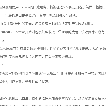
包裹如使用Correios的邮政服务，将被征收60%的进口税。然而，根
务，包裹的进口税是120%，其中包括ICM税和行政税。
的报关金额低于100美元，海关检查员也可以决定对产品收取费用。
自2018年，Correios开始对包裹处理收取15雷亚尔的费用，该收费针
不足
Correios或在等待海关缴纳费用时，许多消费者并不会收到通知，从而
他们购买的商品还未抵达巴西，而向卖家要求退款。
不全
费者经常抱怨他们对国际快递“一无所知”。即使是声称拥有全程物流信息
程中为用户更新并通知订单的状态。
国际包裹到达巴西后，找不到收件人而被搁置的情况，这也是消费者要求