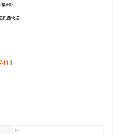
市福田区
递巴西快递
7411
50