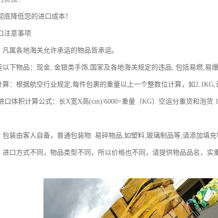
彻底降低您的进口成本！
口注意事项
围：凡属各地海关允许承运的物品皆承运。
运以下物品：现金, 金银类手饰,国家及各地海关规定的违品, 包括易燃,
计算：根据航空行业规定,每件包裹的重量以上一个整数位计算，如2.1KG
运进口体积计算公式：长X宽X高(cm)/6000=重量（KG）空运分重货和泡货 
：包装由客人自备，普通包装物. 易碎物品,如塑料,玻璃制品等,请添加填
同，进口方式不同，物品类型不同，所以价格也不同，请提供物品品名，实