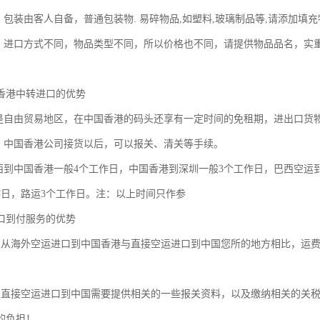
：包装由客人自备，普通包装物. 易碎物品,如塑料,玻璃制品等,请添加填
同，进口方式不同，物品类型不同，所以价格也不同，请提供物品品名，实
香港中转进口的优势
港是自由贸易地区，在中国香港的码头还享有一定时间的免租期，进出口货
单：中国香港公司接货以后，可以报关、清关等手续。
巴西到中国香港一般4个工作日，中国香港到深圳一般3个工作日，巴西空运
作日，路运3个工作日。注：以上时间只作参
口到付服务的优势
裹从海外空运进口到中国香港与直接空运进口到中国您所的地方相比，运
裹直接空运进口到中国需要提供相关的一些报关资料，以及缴纳相关的关
的负担！