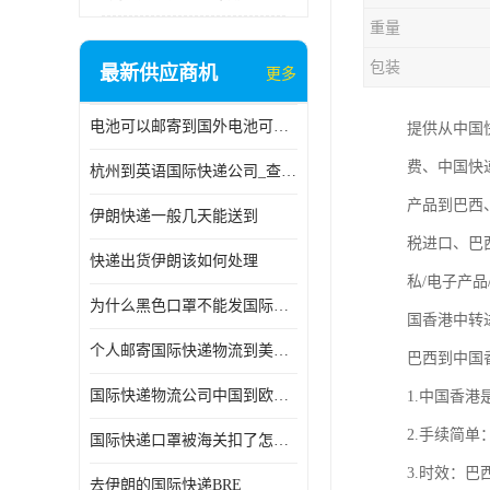
重量
包装
最新供应商机
更多
电池可以邮寄到国外电池可以发国际物流手机电池可以邮寄到国外
提供从中国
费、中国快
杭州到英语国际快递公司_查国际快递
产品到巴西
伊朗快递一般几天能送到
税进口、巴
快递出货伊朗该如何处理
私/电子产
为什么黑色口罩不能发国际快递 国际寄口罩快递需要填写信息
国香港中转
个人邮寄国际快递物流到美加墨西哥英国比利时荷兰波兰意大利
巴西到中国
国际快递物流公司中国到欧洲英国法国德国能寄铁路空运海运
1.中国香
2.手续简
国际快递口罩被海关扣了怎么办
3.时效：
去伊朗的国际快递BRE