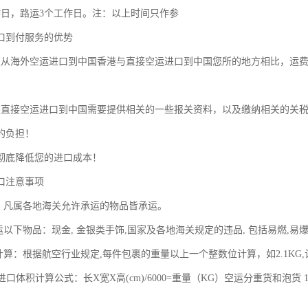
作日，路运3个工作日。注：以上时间只作参
口到付服务的优势
裹从海外空运进口到中国香港与直接空运进口到中国您所的地方相比，运
裹直接空运进口到中国需要提供相关的一些报关资料，以及缴纳相关的关
的负担！
彻底降低您的进口成本！
口注意事项
围：凡属各地海关允许承运的物品皆承运。
运以下物品：现金, 金银类手饰,国家及各地海关规定的违品, 包括易燃,
计算：根据航空行业规定,每件包裹的重量以上一个整数位计算，如2.1KG
运进口体积计算公式：长X宽X高(cm)/6000=重量（KG）空运分重货和泡货 