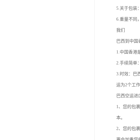
5.关于包装
6.重量不
我们
巴西到中国
1.中国香
2.手续简
3.时效：
运为2个工
巴西空运进
1、您的包
本。
2、您的包
更会加重您