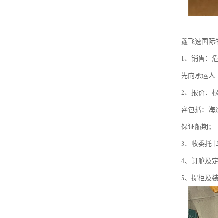
鑫飞速国际
1、销售：
先向承运人
2、报价：
容包括：海
保证船期；
3、收委托
4、订舱及
5、提柜及