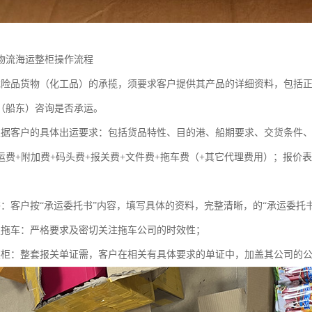
物流海运整柜操作流程
危险品货物（化工品）的承揽，须要求客户提供其产品的详细资料，包括
（船东）咨询是否承运。
根据客户的具体出运要求：包括货品特性、目的港、船期要求、交货条件
运费+附加费+码头费+报关费+文件费+拖车费（+其它代理费用）；报价
书：客户按“承运委托书”内容，填写具体的资料，完整清晰，的“承运委托
定拖车：严格要求及密切关注拖车公司的时效性；
装柜：整套报关单证需，客户在相关有具体要求的单证中，加盖其公司的公