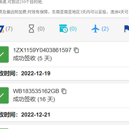
递,可到达210个目的地;
费及偏远附加费;时效有保障，东南亚南亚地区3天内可以妥投，澳洲4天可