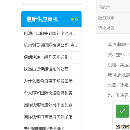
目的地
服务对象
最新供应商机
更多
运输对象
电池可以邮寄到国外电池可以发国际物流手机电池可以邮寄到国外
鑫飞速国际
杭州到英语国际快递公司_查国际快递
货、整柜、
伊朗快递一般几天能送到
机械、集运
快递出货伊朗该如何处理
我司提供国
为什么黑色口罩不能发国际快递 国际寄口罩快递需要填写信息
水器，冰箱
个人邮寄国际快递物流到美加墨西哥英国比利时荷兰波兰意大利
水，乳液等
国际快递物流公司中国到欧洲英国法国德国能寄铁路空运海运
国际快递口罩被海关扣了怎么办
去伊朗的国际快递BRE