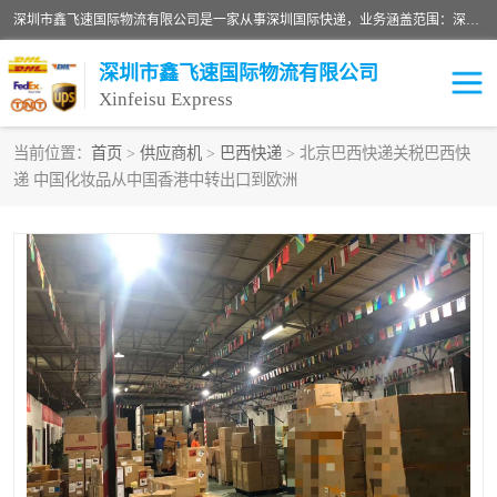
深圳市鑫飞速国际物流有限公司是一家从事深圳国际快递，业务涵盖范围：深圳DHL国际快递、深圳国际快递公司、深圳国际物流公司、深圳国际快递、深圳DHL国际快递电话可拨打全国服务热线：15019287411。欢迎各位亲来人来电到我司洽谈合作。
深圳市鑫飞速国际物流有限公司
Xinfeisu Express
当前位置：
首页
>
供应商机
>
巴西快递
> 北京巴西快递关税巴西快
递 中国化妆品从中国香港中转出口到欧洲
联邦快递
中欧铁路
俄罗斯快递
巴西快递
深圳DHL国际快递
伊朗快递
UPS国际快递
深圳国际快递公司
深圳国际物流公司
深圳国际快递电话
DHL国际快递电话
深圳国际快递