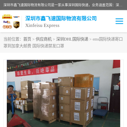
深圳市鑫飞速国际物流有限公司是一家从事深圳国际快递，业务涵盖范围：深圳DHL国际快递、深圳国际快递公司、深圳国际物流公司、深圳国际快递、深圳DHL国际快递电话可拨打全国服务热线：15019287411。欢迎各位亲来人来电到我司洽谈合作。
深圳市鑫飞速国际物流有限公司
Xinfeisu Express
当前位置：
首页
>
供应商机
>
深圳DHL国际快递
> ems国际快递寄口
罩到加拿大邮费 国际快递禁发口罩
联邦快递
中欧铁路
俄罗斯快递
巴西快递
深圳DHL国际快递
伊朗快递
UPS国际快递
深圳国际快递公司
深圳国际物流公司
深圳国际快递电话
DHL国际快递电话
深圳国际快递