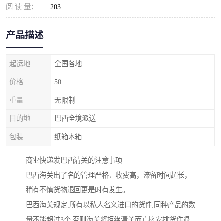
阅 读 量：
203
产品描述
起运地
全国各地
价格
50
重量
无限制
目的地
巴西全境派送
包装
纸箱木箱
商业快递发巴西清关的注意事项
巴西海关出了名的管理严格，收费高，滞留时间超长，
稍有不慎货物退回更是时有发生。
巴西海关规定,所有以私人名义进口的货件,同种产品的数
量不能超过3个,否则海关将拒绝清关而直接安排货件退