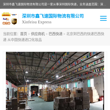
深圳市鑫飞速国际物流有限公司是一家从事深圳国际快递，业务涵盖范围：深圳DHL国际快递、深圳国际快递公司、深圳国际物流公司、深圳国际快递、深圳DHL国际快递电话可拨打全国服务热线：15019287411。欢迎各位亲来人来电到我司洽谈合作。
深圳市鑫飞速国际物流有限公司
Xinfeisu Express
当前位置：
首页
>
供应商机
>
巴西快递
> 北京到巴西的快递巴西快
递 从中国快递进口化妆品
联邦快递
中欧铁路
俄罗斯快递
巴西快递
深圳DHL国际快递
伊朗快递
UPS国际快递
深圳国际快递公司
深圳国际物流公司
深圳国际快递电话
DHL国际快递电话
深圳国际快递