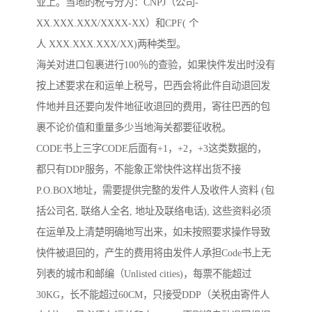
业上。当地的税号分为：CNPJ（公司-
XX.XXX.XXX/XXXX-XX）和CPF( 个
人 XXX.XXX.XXX/XX)两种类型。
海关对进口包裹进行100％的查验，如果快件发出时没有
按上述要求在和运单上税号，巴西会将此件自动退回发
件地并且还要向发件地征收退回的费用，寄往巴西的包
裹不论价值和重量多少当地海关都要征收税。
CODE书上三字CODE后面有+1，+2，+3这类数据的，
都只有DDP服务，不能象正常快件这样出货不接
P.O.BOX地址，需要提供完整的发件人及收件人资料 (包
括公司名, 联络人全名, 地址及联络电话), 这些资料必须
在运单及上清楚明确地写出来，如未按照要求操作导致
快件被退回的，产生的费用将由发件人承担Code书上无
列表的城市和邮编（Unlisted cities)，每票不能超过
30KG，长不能超过60CM，只接受DDP（关税由寄件人