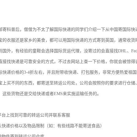
邮寄科普后，僧僧为不太了解国际快递的同学们介绍一下从中国寄国际快
宝的衣服还是家乡的美食，都可以用国际快递的方式寄到英国，通常收货时
国外，有经验的童鞋会选择国际货运代理，没寄过的会直接找DHL、Fede
直接找快递是可靠安全的方式，不过去网站上查一下价格，你就会被惊得
际快递价格的3-4折左右，并且附带收快递、打包服务，非常方便热爱祖
宝上买不同的东西，都寄送至转运公司处，公司会按照你的要求进行仓储
，这些货物还是交给快递或者EMS来实施运输任务的。
络平台上找到可靠的转运公司并联系客服
确认快递价格以及物品限制（如：有些线路不能寄送食品）
运输物件寄到转运公司仓库