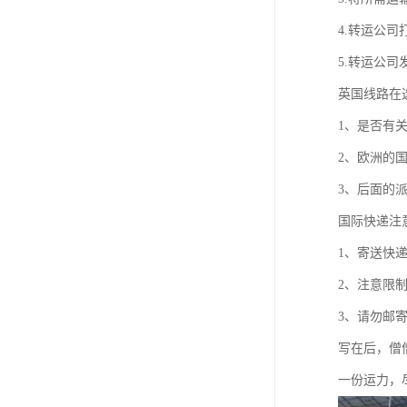
4.转运公
5.转运公
英国线路在
1、是否有
2、欧洲的
3、后面的派
国际快递注
1、寄送快
2、注意限
3、请勿邮
写在后，僧
一份运力，