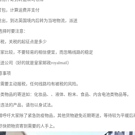
司打包，计算运费并支付
司发出，到达英国境内后转为当地物流，派送
选择时要注意：
关税，关税的起征点是多少
国家比较，不要轻易的相信便宜，而忽略线路的稳定
送公司（好的就是皇家邮政royalmail）
意事项
递需要主动报税，任何线路均有被税的风险。
制类物品的寄送如：化妆品、、液体、粉末、食品、内含电池类物品等。
寄违法的产品，请勿以身试法。
僧呼吁大家除了紧急防疫物品，其他货物避免近期寄送，等待较为平缓后
尽快把物资寄到需要的人手上。