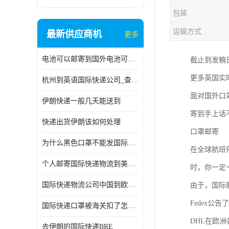
包装
运输方式
最新供应商机
更多
电池可以邮寄到国外电池可以发国际物流手机电池可以邮寄到国外
截止到发稿日
更多英国实
杭州到英语国际快递公司_查国际快递
面对国外口
伊朗快递一般几天能送到
寄到手上话
快递出货伊朗该如何处理
口罩邮寄
为什么黑色口罩不能发国际快递 国际寄口罩快递需要填写信息
在全球航班
个人邮寄国际快递物流到美加墨西哥英国比利时荷兰波兰意大利
时，你一定
国际快递物流公司中国到欧洲英国法国德国能寄铁路空运海运
由于，国际
Fedex公
国际快递口罩被海关扣了怎么办
DHL在欧
去伊朗的国际快递BRE