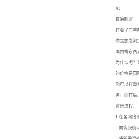
A：
普通邮寄
在看了口罩
你是想念淘
国内寄东西到
为什么呢？
的价格是国
你可以在淘
务。而在后
寄送流程：
1.在各网
2.向客服
3.将所需