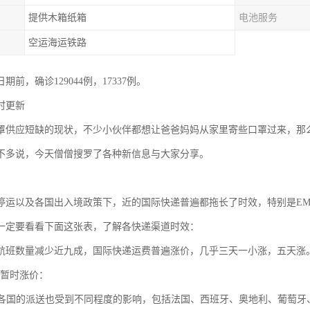
提供木箱纸箱
电池服务
空运海运铁路
期前，确诊129044例，17337例。
时更新
罩供应短缺的现状，不少小伙伴都想让爸爸妈妈从家里寄些口罩过来，那
不多说，今天僧僧搜罗了各种新信息与大家分享。
停运以及各国出入境政策下，近的国际快递普遍都拖长了时效，特别是EM
一定要看看下面这张表，了解各快递渠道时效：
航班数量减少近九成，国际快递运费普遍涨价，几乎三天一小涨，五天涨。
告了暂时涨价：
洲各国的派送也受到不同程度的影响，包括法国、西班牙、奥地利、葡萄牙