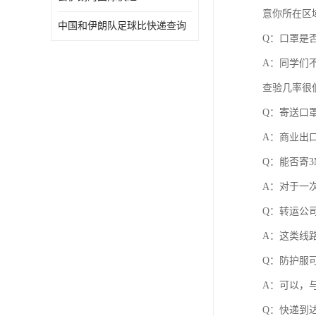
意你所在区
中国和伊朗队足球比快递查询
Q：口罩是
A：同学们
查验几率很
Q：寄送口罩
A：商业出
Q：能否寄3
A：对于一
Q：转运公
A：这类线
Q：防护服
A：可以，
Q：快递到