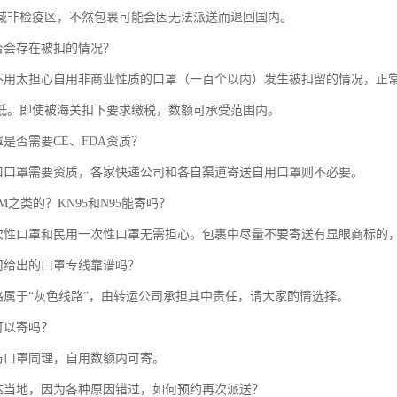
域非检疫区，不然包裹可能会因无法派送而退回国内。
否会存在被扣的情况？
不用太担心自用非商业性质的口罩（一百个以内）发生被扣留的情况，正
低。即使被海关扣下要求缴税，数额可承受范围内。
是否需要CE、FDA资质？
口口罩需要资质，各家快递公司和各自渠道寄送自用口罩则不必要。
M之类的？KN95和N95能寄吗？
次性口罩和民用一次性口罩无需担心。包裹中尽量不要寄送有显眼商标的
司给出的口罩专线靠谱吗？
路属于“灰色线路”，由转运公司承担其中责任，请大家酌情选择。
可以寄吗？
与口罩同理，自用数额内可寄。
达当地，因为各种原因错过，如何预约再次派送？