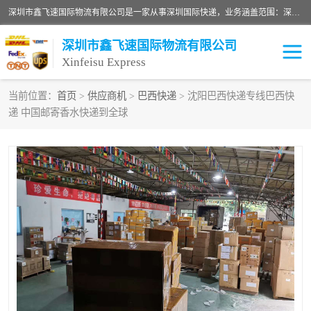
深圳市鑫飞速国际物流有限公司是一家从事深圳国际快递，业务涵盖范围：深圳DHL国际快递、深圳国际快递公司、深圳国际物流公司、深圳国际快递、深圳DHL国际快递电话可拨打全国服务热线：15019287411。欢迎各位亲来人来电到我司洽谈合作。
深圳市鑫飞速国际物流有限公司
Xinfeisu Express
当前位置：
首页
>
供应商机
>
巴西快递
> 沈阳巴西快递专线巴西快
递 中国邮寄香水快递到全球
联邦快递
中欧铁路
俄罗斯快递
巴西快递
深圳DHL国际快递
伊朗快递
UPS国际快递
深圳国际快递公司
深圳国际物流公司
深圳国际快递电话
DHL国际快递电话
深圳国际快递