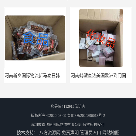
河南新乡国际物流新马泰日韩菲律宾老挝缅甸印尼柬埔寨双清包税
河南鹤壁直达美国欧洲到门国际快递药品口罩洗手液消毒水防护衣
您是第
4112915
位访客
版权所有 ©2026-08-09
粤ICP备2025396613号-2
深圳市鑫飞速国际物流有限公司
保留所有权利.
技术支持：
八方资源网
免责声明
管理员入口
网站地图