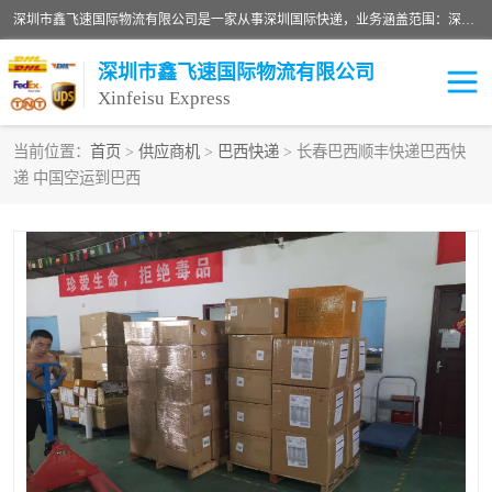
深圳市鑫飞速国际物流有限公司是一家从事深圳国际快递，业务涵盖范围：深圳DHL国际快递、深圳国际快递公司、深圳国际物流公司、深圳国际快递、深圳DHL国际快递电话可拨打全国服务热线：15019287411。欢迎各位亲来人来电到我司洽谈合作。
深圳市鑫飞速国际物流有限公司
Xinfeisu Express
当前位置：
首页
>
供应商机
>
巴西快递
> 长春巴西顺丰快递巴西快
递 中国空运到巴西
联邦快递
中欧铁路
俄罗斯快递
巴西快递
深圳DHL国际快递
伊朗快递
UPS国际快递
深圳国际快递公司
深圳国际物流公司
深圳国际快递电话
DHL国际快递电话
深圳国际快递