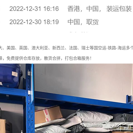
大、美国、英国、澳大利亚、新西兰、法国、瑞士等国空运-铁路-海运多
择，免费提供仓库存放，散货合拼，打包合箱服务！