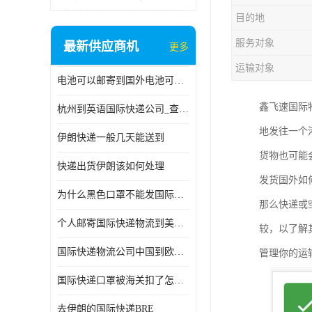
目的地
服务对象
最新供应商机
更多
运输对象
电池可以邮寄到国外电池可以发国际物流手机电池可以邮寄到国外
鑫飞速国际
杭州到英语国际快递公司_查国际快递
地发往一个
伊朗快递一般几天能送到
货物也可能
快递出货伊朗该如何处理
发货国外如
为什么黑色口罩不能发国际快递 国际寄口罩快递需要填写信息
那么快递或
个人邮寄国际快递物流到美加墨西哥英国比利时荷兰波兰意大利
较，以了解
国际快递物流公司中国到欧洲英国法国德国能寄铁路空运海运
管理你的运
国际快递口罩被海关扣了怎么办
去伊朗的国际快递BRE