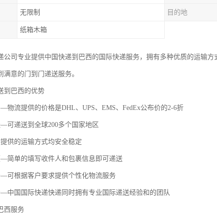
无限制
目的地
纸箱木箱
递公司专业提供中国快递到巴西的国际快递服务，拥有多种优质的运输方
到满意的门到门递送服务。
送到巴西的优势
—物流提供的价格是DHL、UPS、EMS、FedEx公布价的2-6折
送—可递送到全球200多个国家地区
所提供的运输方式均安全稳定
便—简单的填写收件人和包裹信息即可递送
务—可根据客户要求提供个性化物流服务
务—中国国际快递快递同时拥有专业国际递送经验和的团队
巴西服务