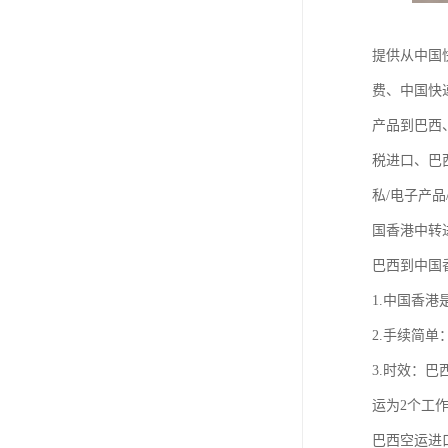
提供从中国
费、中国快
产品到巴西
税进口、巴
私/电子产
国香港中转
巴西到中国
1.中国香
2.手续简
3.时效：
运为2个工
巴西空运进