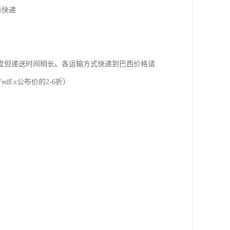
际快递
宜但递送时间稍长。各运输方式快递到巴西价格请
dEx公布价的2-6折）