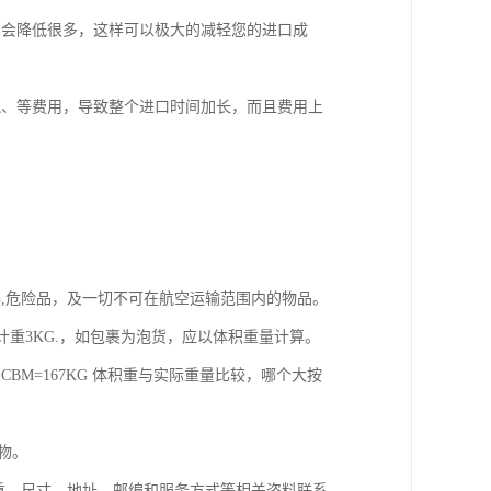
费会降低很多，这样可以极大的减轻您的进口成
税、等费用，导致整个进口时间加长，而且费用上
易爆,危险品，及一切不可在航空运输范围内的物品。
,计重3KG.，如包裹为泡货，应以体积重量计算。
1CBM=167KG 体积重与实际重量比较，哪个大按
充物。
重，尺寸，地址，邮编和服务方式等相关咨料联系