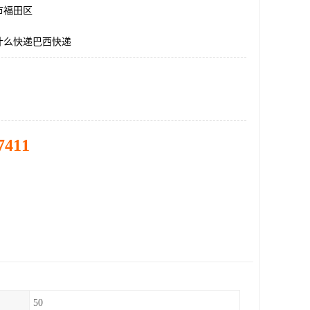
市福田区
什么快递巴西快递
7411
50