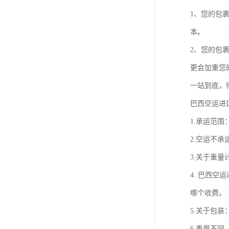
1、您的包
本。
2、您的包
更会加重您
一站到底，
巴西空运进
1.承运范
2.空运不承
3.关于重量
4. 巴西空
哪个收费。
5.关于包装
6.重量不