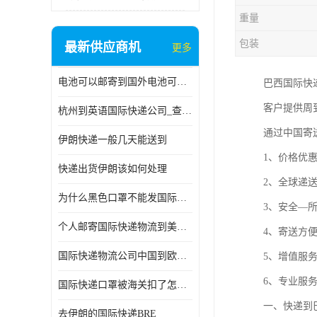
重量
包装
最新供应商机
更多
电池可以邮寄到国外电池可以发国际物流手机电池可以邮寄到国外
巴西国际快
客户提供周
杭州到英语国际快递公司_查国际快递
通过中国寄
伊朗快递一般几天能送到
1、价格优惠
快递出货伊朗该如何处理
2、全球递
为什么黑色口罩不能发国际快递 国际寄口罩快递需要填写信息
3、安全—
个人邮寄国际快递物流到美加墨西哥英国比利时荷兰波兰意大利
4、寄送方
国际快递物流公司中国到欧洲英国法国德国能寄铁路空运海运
5、增值服
6、专业服
国际快递口罩被海关扣了怎么办
一、快递到
去伊朗的国际快递BRE