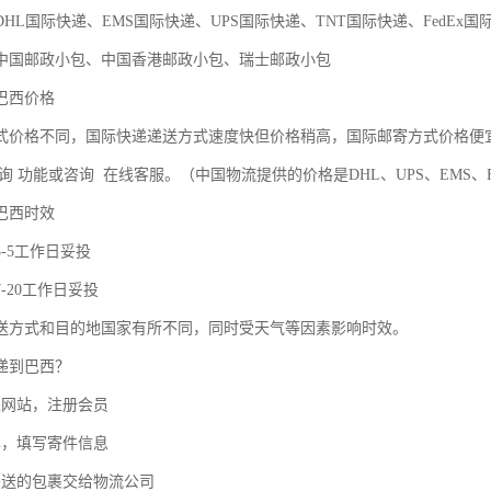
HL国际快递、EMS国际快递、UPS国际快递、TNT国际快递、FedEx国
中国邮政小包、中国香港邮政小包、瑞士邮政小包
巴西价格
式价格不同，国际快递递送方式速度快但价格稍高，国际邮寄方式价格便
询 功能或咨询 在线客服。（中国物流提供的价格是DHL、UPS、EMS、Fe
巴西时效
-5工作日妥投
-20工作日妥投
送方式和目的地国家有所不同，同时受天气等因素影响时效。
递到巴西？
递网站，注册会员
单，填写寄件信息
寄送的包裹交给物流公司