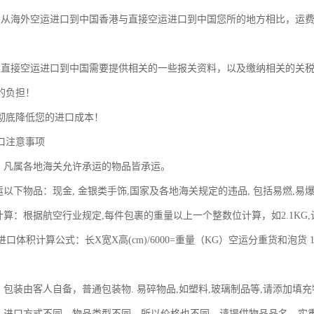
裹从海外空运进口到中国香港与直接空运进口到中国您所的地方相比，运
裹直接空运进口到中国需要提供相关的一些报关资料，以及缴纳相关的关
的负担！
彻底降低您的进口成本！
口注意事项
围：凡属各地海关允许承运的物品皆承运。
运以下物品：现金, 金银类手饰,国家及各地海关规定的违品, 包括易燃,
计算：根据航空行业规定,每件包裹的重量以上一个整数位计算，如2.1KG
运进口体积计算公式：长X宽X高(cm)/6000=重量（KG）空运分重货和泡货 
：包装由客人自备，普通包装物. 易碎物品,如塑料,玻璃制品等,请添加填
同，进口方式不同，物品类型不同，所以价格也不同，请提供物品品名，实