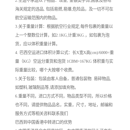
2.空运不承运以下物品：现金, 金银类手饰,国家及各地
海关规定的违品, 包括易燃,易爆,危险品，及一切不可在
航空运输范围内的物品。
3.关于重量计算：根据航空行业规定,每件包裹的重量以
上一个整数位计算，如2.1KG,计重3KG.，如包裹为泡
货，应以体积重量计算。
4. 巴西空运进口体积计算公式：长X宽X高(cm)/6000=重
量（KG）空运分重货和泡货 1CBM=167KG 体积重与实
际重量比较，哪个大按哪个收费。
5.关于包装：包装由客人自备，普通包装物. 易碎物品,
如塑料,玻璃制品等,请添加填充物。
6.重量不同，进口方式不同，物品类型不同，所以价格
也不同，请提供物品品名，实重，尺寸，地址，邮编和
服务方式等相关咨料联系我们
巴西到中国香港中转进口的优势