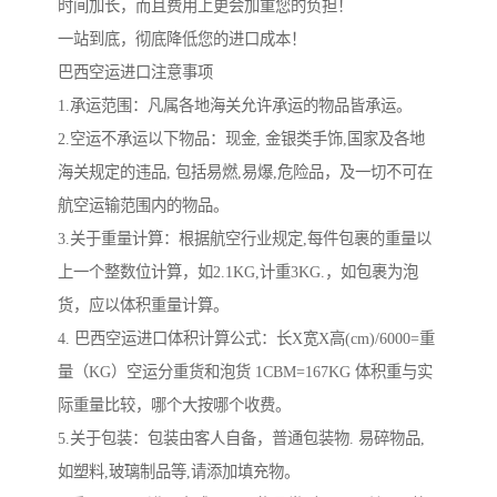
时间加长，而且费用上更会加重您的负担！
一站到底，彻底降低您的进口成本！
巴西空运进口注意事项
1.承运范围：凡属各地海关允许承运的物品皆承运。
2.空运不承运以下物品：现金, 金银类手饰,国家及各地
海关规定的违品, 包括易燃,易爆,危险品，及一切不可在
航空运输范围内的物品。
3.关于重量计算：根据航空行业规定,每件包裹的重量以
上一个整数位计算，如2.1KG,计重3KG.，如包裹为泡
货，应以体积重量计算。
4. 巴西空运进口体积计算公式：长X宽X高(cm)/6000=重
量（KG）空运分重货和泡货 1CBM=167KG 体积重与实
际重量比较，哪个大按哪个收费。
5.关于包装：包装由客人自备，普通包装物. 易碎物品,
如塑料,玻璃制品等,请添加填充物。