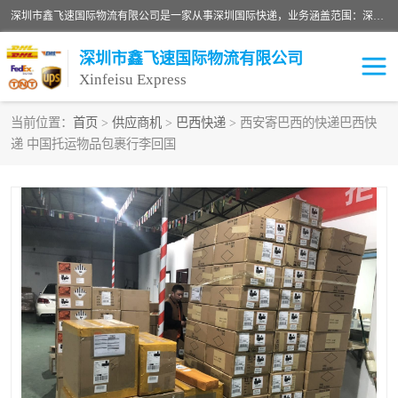
深圳市鑫飞速国际物流有限公司是一家从事深圳国际快递，业务涵盖范围：深圳DHL国际快递、深圳国际快递公司、深圳国际物流公司、深圳国际快递、深圳DHL国际快递电话可拨打全国服务热线：15019287411。欢迎各位亲来人来电到我司洽谈合作。
深圳市鑫飞速国际物流有限公司
Xinfeisu Express
当前位置：
首页
>
供应商机
>
巴西快递
> 西安寄巴西的快递巴西快
递 中国托运物品包裹行李回国
联邦快递
中欧铁路
俄罗斯快递
巴西快递
深圳DHL国际快递
伊朗快递
UPS国际快递
深圳国际快递公司
深圳国际物流公司
深圳国际快递电话
DHL国际快递电话
深圳国际快递