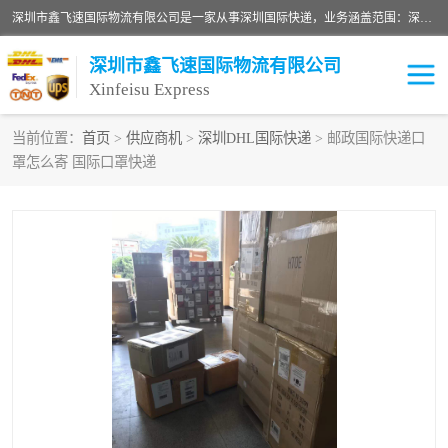
深圳市鑫飞速国际物流有限公司是一家从事深圳国际快递，业务涵盖范围：深圳DHL国际快递、深圳国际快递公司、深圳国际物流公司、深圳国际快递、深圳DHL国际快递电话可拨打全国服务热线：15019287411。欢迎各位亲来人来电到我司洽谈合作。
深圳市鑫飞速国际物流有限公司
Xinfeisu Express
当前位置：
首页
>
供应商机
>
深圳DHL国际快递
> 邮政国际快递口
罩怎么寄 国际口罩快递
联邦快递
中欧铁路
俄罗斯快递
巴西快递
深圳DHL国际快递
伊朗快递
UPS国际快递
深圳国际快递公司
深圳国际物流公司
深圳国际快递电话
DHL国际快递电话
深圳国际快递