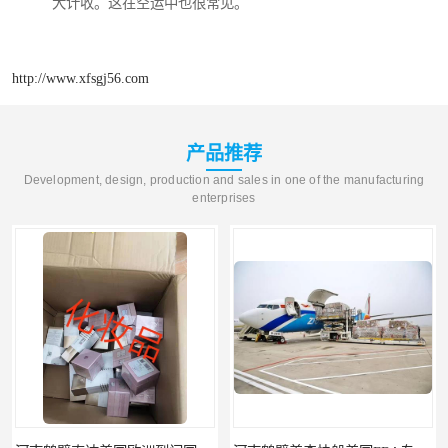
大计收。这在空运中也很常见。
http://www.xfsgj56.com
产品推荐
Development, design, production and sales in one of the manufacturing
enterprises