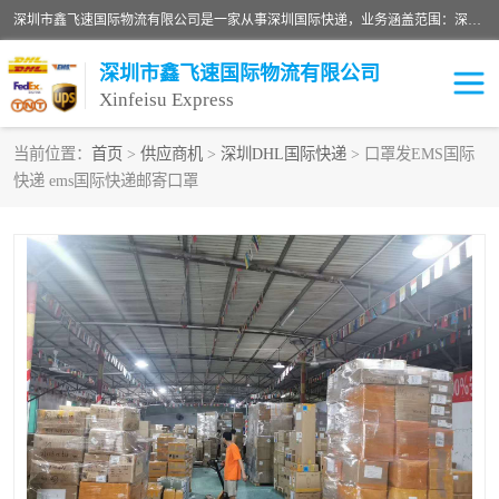
深圳市鑫飞速国际物流有限公司是一家从事深圳国际快递，业务涵盖范围：深圳DHL国际快递、深圳国际快递公司、深圳国际物流公司、深圳国际快递、深圳DHL国际快递电话可拨打全国服务热线：15019287411。欢迎各位亲来人来电到我司洽谈合作。
深圳市鑫飞速国际物流有限公司
Xinfeisu Express
当前位置：
首页
>
供应商机
>
深圳DHL国际快递
> 口罩发EMS国际
快递 ems国际快递邮寄口罩
联邦快递
中欧铁路
俄罗斯快递
巴西快递
深圳DHL国际快递
伊朗快递
UPS国际快递
深圳国际快递公司
深圳国际物流公司
深圳国际快递电话
DHL国际快递电话
深圳国际快递