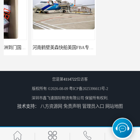
河南鹤壁美森快船美国FBA专线海运国际物流双清包税
河南安阳欧美日加FBA空海运入仓DHL快递代理当日提取
您是第
4114722
位访客
版权所有 ©2026-08-09
粤ICP备2025396613号-2
深圳市鑫飞速国际物流有限公司
保留所有权利.
技术支持：
八方资源网
免责声明
管理员入口
网站地图
河南平顶山集运物流国际快递转运美国亚马逊加拿大日本英国德国法国
河南平顶山国际物流新马泰日韩菲律宾老挝缅甸印尼柬埔寨双清包税