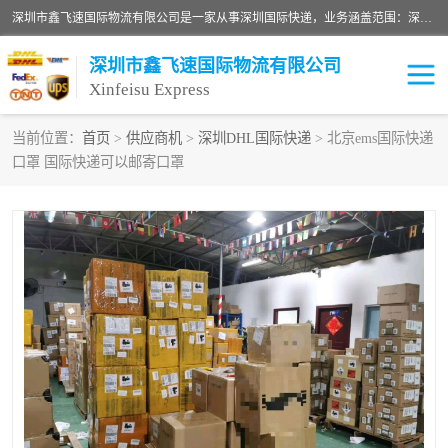
深圳市鑫飞速国际物流有限公司是一家从事深圳国际快递，业务涵盖范围：深圳DHL国际快递、深圳国际快递公司、深圳国际物流公司、深圳国际快递、深圳DHL国际快递电话可拨打全国服务热线：15019287411。欢迎各位亲来人来电到我司洽谈合作。
深圳市鑫飞速国际物流有限公司
Xinfeisu Express
当前位置：
首页
>
供应商机
>
深圳DHL国际快递
> 北京ems国际快递
口罩 国际快递可以邮寄口罩
联邦快递
中欧铁路
俄罗斯快递
巴西快递
深圳DHL国际快递
伊朗快递
UPS国际快递
深圳国际快递公司
深圳国际物流公司
深圳国际快递电话
DHL国际快递电话
深圳国际快递