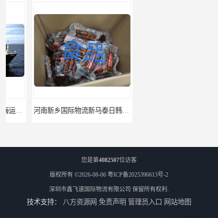
河南新乡国际物流新马泰日韩菲律宾老挝缅甸印尼柬埔寨双清包税
河南鹤壁直达美国欧洲到门国际快递药品口罩洗手液消毒水防护衣
您是第
4082507
位访客
版权所有 ©2026-08-06
粤ICP备2025396613号-2
深圳市鑫飞速国际物流有限公司
保留所有权利.
技术支持：
八方资源网
免责声明
管理员入口
网站地图