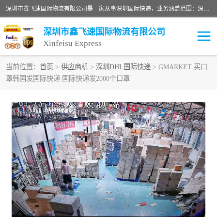
深圳市鑫飞速国际物流有限公司是一家从事深圳国际快递，业务涵盖范围：深圳DHL国际快递、深圳国际快递公司、深圳国际物流公司、深圳国际快递、深圳DHL国际快递电话可拨打全国服务热线：15019287411。欢迎各位亲来人来电到我司洽谈合作。
深圳市鑫飞速国际物流有限公司
Xinfeisu Express
当前位置：
首页
>
供应商机
>
深圳DHL国际快递
> GMARKET 买口
罩韩国发国际快递 国际快递发2000个口罩
联邦快递
中欧铁路
俄罗斯快递
巴西快递
深圳DHL国际快递
伊朗快递
UPS国际快递
深圳国际快递公司
深圳国际物流公司
深圳国际快递电话
DHL国际快递电话
深圳国际快递