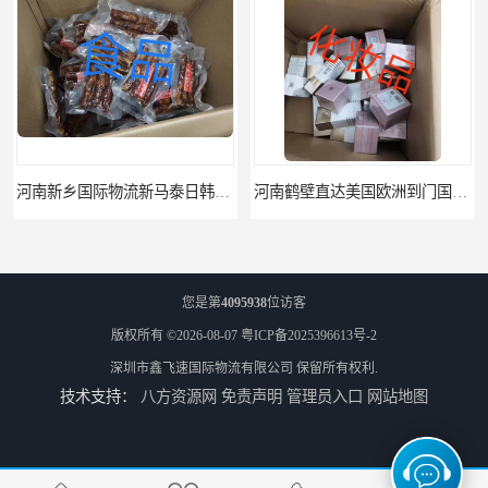
河南新乡国际物流新马泰日韩菲律宾老挝缅甸印尼柬埔寨双清包税
河南鹤壁直达美国欧洲到门国际快递药品口罩洗手液消毒水防护衣
您是第
4095938
位访客
版权所有 ©2026-08-07
粤ICP备2025396613号-2
深圳市鑫飞速国际物流有限公司
保留所有权利.
技术支持：
八方资源网
免责声明
管理员入口
网站地图
河南鹤壁美森快船美国FBA专线海运国际物流双清包税
河南安阳欧美日加FBA空海运入仓DHL快递代理当日提取