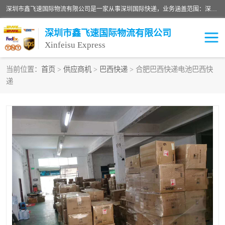
深圳市鑫飞速国际物流有限公司是一家从事深圳国际快递，业务涵盖范围：深圳DHL国际快递、深圳国际快递公司、深圳国际物流公司、深圳国际快递、深圳DHL国际快递电话可拨打全国服务热线：15019287411。欢迎各位亲来人来电到我司洽谈合作。
深圳市鑫飞速国际物流有限公司
Xinfeisu Express
当前位置：
首页
>
供应商机
>
巴西快递
> 合肥巴西快递电池巴西快
递
联邦快递
中欧铁路
俄罗斯快递
巴西快递
深圳DHL国际快递
伊朗快递
UPS国际快递
深圳国际快递公司
深圳国际物流公司
深圳国际快递电话
DHL国际快递电话
深圳国际快递