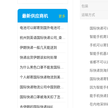
包装
运输方式
最新供应商机
更多
电池可以邮寄到国外电池可以发国际物流手机电池可以邮寄到国外
国际快递可
智能手机寄
杭州到英语国际快递公司_查国际快递
手机可以寄
伊朗快递一般几天能送到
智能手机基
快递出货伊朗该如何处理
省都不可以
为什么黑色口罩不能发国际快递 国际寄口罩快递需要填写信息
际快递到海
个人邮寄国际快递物流到美加墨西哥英国比利时荷兰波兰意大利
国际快递寄
国际快递物流公司中国到欧洲英国法国德国能寄铁路空运海运
因为智能手
能手机快递
国际快递口罩被海关扣了怎么办
在内地深圳
去伊朗的国际快递BRE