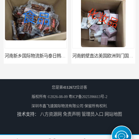
河南新乡国际物流新马泰日韩菲律宾老挝缅甸印尼柬埔寨双清包税
河南鹤壁直达美国欧洲到门国际快递药品口罩洗手液消毒水防护衣
您是第
4112672
位访客
版权所有 ©2026-08-09
粤ICP备2025396613号-2
深圳市鑫飞速国际物流有限公司
保留所有权利.
技术支持：
八方资源网
免责声明
管理员入口
网站地图
河南鹤壁美森快船美国FBA专线海运国际物流双清包税
河南安阳欧美日加FBA空海运入仓DHL快递代理当日提取