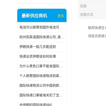
包装
运输方式
最新供应商机
更多
电池可以邮寄到国外电池可以发国际物流手机电池可以邮寄到国外
联邦快递在1
场官员拒绝
杭州到英语国际快递公司_查国际快递
伊朗快递一般几天能送到
快递出货伊朗该如何处理
为什么黑色口罩不能发国际快递 国际寄口罩快递需要填写信息
个人邮寄国际快递物流到美加墨西哥英国比利时荷兰波兰意大利
国际快递物流公司中国到欧洲英国法国德国能寄铁路空运海运
国际快递口罩被海关扣了怎么办
去伊朗的国际快递BRE