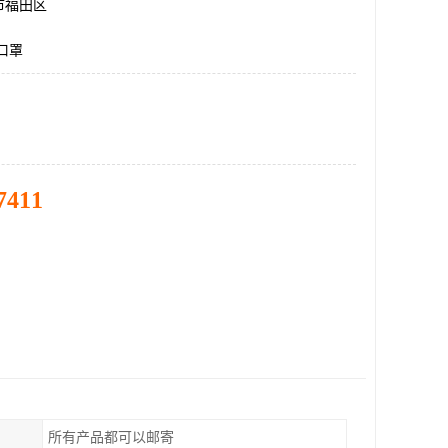
市福田区
递口罩
7411
所有产品都可以邮寄