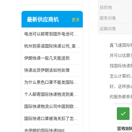
目的地
服务对象
最新供应商机
更多
运输对象
电池可以邮寄到国外电池可以发国际物流手机电池可以邮寄到国外
鑫飞速国际
杭州到英语国际快递公司_查国际快递
并可以估算
伊朗快递一般几天能送到
找国际快递
快递出货伊朗该如何处理
怎么计算的
为什么黑色口罩不能发国际快递 国际寄口罩快递需要填写信息
好，这样放
个人邮寄国际快递物流到美加墨西哥英国比利时荷兰波兰意大利
的服务都参
国际快递物流公司中国到欧洲英国法国德国能寄铁路空运海运
国际快递口罩被海关扣了怎么办
去伊朗的国际快递BRE