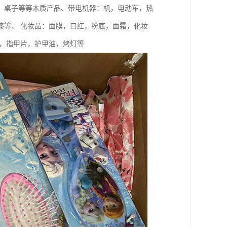
，桌子等等木质产品、带电机器：机，电动车，热
漆等、 化妆品：面膜，口红，粉底，面霜，化妆
胶，指甲片，护甲油，烤灯等