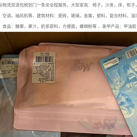
际物流双清包税到门一条龙全程服务，大型家具：椅子，沙发，床，柜子
，空调，抽风机等、建筑材料：瓷砖，玻璃，金属，塑料，复合材料，油
、食品：糖果，果汁，奶茶原料，方便面，螺蛳粉等 、美甲产品：甲油