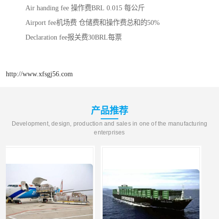
Air handing fee 操作费BRL 0.015 每公斤
Airport fee机场费 仓储费和操作费总和的50%
Declaration fee报关费30BRL每票
http://www.xfsgj56.com
产品推荐
Development, design, production and sales in one of the manufacturing
enterprises