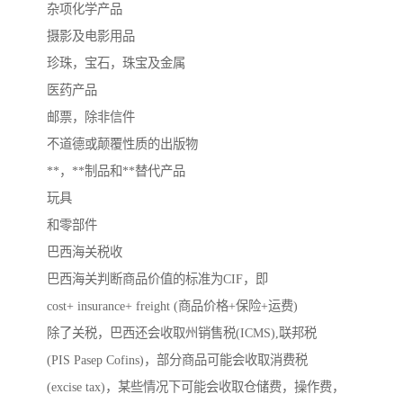
杂项化学产品
摄影及电影用品
珍珠，宝石，珠宝及金属
医药产品
邮票，除非信件
不道德或颠覆性质的出版物
**，**制品和**替代产品
玩具
和零部件
巴西海关税收
巴西海关判断商品价值的标准为CIF，即
cost+ insurance+ freight (商品价格+保险+运费)
除了关税，巴西还会收取州销售税(ICMS),联邦税
(PIS Pasep Cofins)，部分商品可能会收取消费税
(excise tax)，某些情况下可能会收取仓储费，操作费，