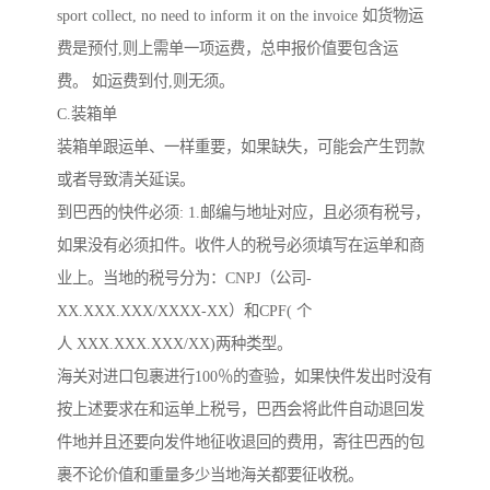
sport collect, no need to inform it on the invoice 如货物运
费是预付,则上需单一项运费，总申报价值要包含运
费。 如运费到付,则无须。
C.装箱单
装箱单跟运单、一样重要，如果缺失，可能会产生罚款
或者导致清关延误。
到巴西的快件必须: 1.邮编与地址对应，且必须有税号，
如果没有必须扣件。收件人的税号必须填写在运单和商
业上。当地的税号分为：CNPJ（公司-
XX.XXX.XXX/XXXX-XX）和CPF( 个
人 XXX.XXX.XXX/XX)两种类型。
海关对进口包裹进行100％的查验，如果快件发出时没有
按上述要求在和运单上税号，巴西会将此件自动退回发
件地并且还要向发件地征收退回的费用，寄往巴西的包
裹不论价值和重量多少当地海关都要征收税。