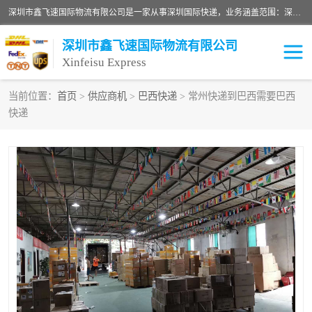
深圳市鑫飞速国际物流有限公司是一家从事深圳国际快递，业务涵盖范围：深圳DHL国际快递、深圳国际快递公司、深圳国际物流公司、深圳国际快递、深圳DHL国际快递电话可拨打全国服务热线：15019287411。欢迎各位亲来人来电到我司洽谈合作。
深圳市鑫飞速国际物流有限公司
Xinfeisu Express
当前位置：
首页
>
供应商机
>
巴西快递
> 常州快递到巴西需要巴西
快递
联邦快递
中欧铁路
俄罗斯快递
巴西快递
深圳DHL国际快递
伊朗快递
UPS国际快递
深圳国际快递公司
深圳国际物流公司
深圳国际快递电话
DHL国际快递电话
深圳国际快递