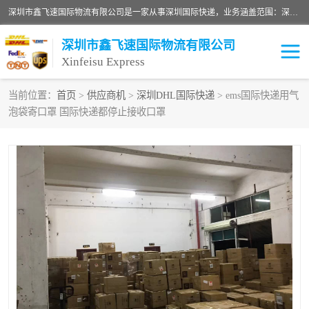
深圳市鑫飞速国际物流有限公司是一家从事深圳国际快递，业务涵盖范围：深圳DHL国际快递、深圳国际快递公司、深圳国际物流公司、深圳国际快递、深圳DHL国际快递电话可拨打全国服务热线：15019287411。欢迎各位亲来人来电到我司洽谈合作。
深圳市鑫飞速国际物流有限公司
Xinfeisu Express
当前位置：
首页
>
供应商机
>
深圳DHL国际快递
> ems国际快递用气
泡袋寄口罩 国际快递都停止接收口罩
联邦快递
中欧铁路
俄罗斯快递
巴西快递
深圳DHL国际快递
伊朗快递
UPS国际快递
深圳国际快递公司
深圳国际物流公司
深圳国际快递电话
DHL国际快递电话
深圳国际快递