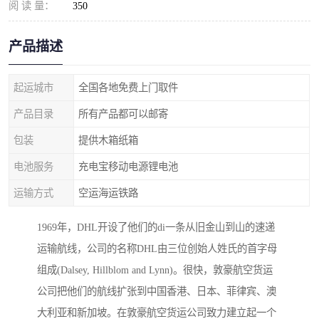
阅 读 量：
350
产品描述
起运城市
全国各地免费上门取件
产品目录
所有产品都可以邮寄
包装
提供木箱纸箱
电池服务
充电宝移动电源锂电池
运输方式
空运海运铁路
1969年，DHL开设了他们的di一条从旧金山到山的速递
运输航线，公司的名称DHL由三位创始人姓氏的首字母
组成(Dalsey, Hillblom and Lynn)。很快，敦豪航空货运
公司把他们的航线扩张到中国香港、日本、菲律宾、澳
大利亚和新加坡。在敦豪航空货运公司致力建立起一个