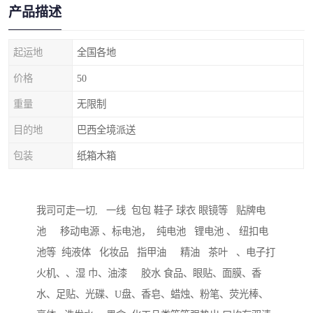
产品描述
起运地
全国各地
价格
50
重量
无限制
目的地
巴西全境派送
包装
纸箱木箱
我司可走一切, 一线 包包 鞋子 球衣 眼镜等 贴牌电
池 移动电源 、标电池， 纯电池 锂电池 、 纽扣电
池等 纯液体 化妆品 指甲油 精油 茶叶 、电子打
火机、、湿 巾、油漆 胶水 食品、眼贴、面膜、香
水、足贴、光碟、U盘、香皂、蜡烛、粉笔、荧光棒、