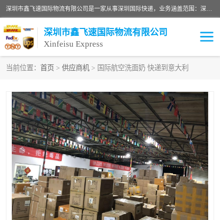
深圳市鑫飞速国际物流有限公司是一家从事深圳国际快递，业务涵盖范围：深圳DHL国际快递、深圳国际快递公司、深圳国际物流公司、深圳国际快递、深圳DHL国际快递电话可拨打全国服务热线：15019287411。欢迎各位亲来人来电到我司洽谈合作。
深圳市鑫飞速国际物流有限公司
Xinfeisu Express
当前位置：
首页
>
供应商机
> 国际航空洗面奶 快递到意大利
联邦快递
中欧铁路
俄罗斯快递
巴西快递
深圳DHL国际快递
伊朗快递
UPS国际快递
深圳国际快递公司
深圳国际物流公司
深圳国际快递电话
DHL国际快递电话
深圳国际快递