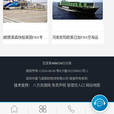
河南安阳欧美日加FBA空海运入仓DHL快递代理当日提取
河南平顶山集运物流国际快递转运美国亚马逊加拿大日本英国德国法国
您是第
4086556
位访客
版权所有 ©2026-08-06
粤ICP备2025396613号-2
深圳市鑫飞速国际物流有限公司
保留所有权利.
技术支持：
八方资源网
免责声明
管理员入口
网站地图
河南平顶山国际物流新马泰日韩菲律宾老挝缅甸印尼柬埔寨双清包税
河南濮阳直达美国欧洲到门国际快递药品口罩洗手液消毒水防护衣